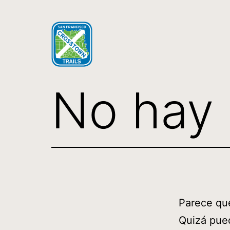
Saltar
al
contenido
SF
No hay 
Crosstown
Trail
Parece qu
Quizá pue